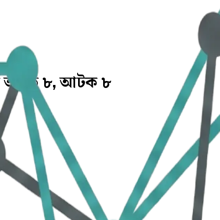
র্ষে আহত ৮, আটক ৮