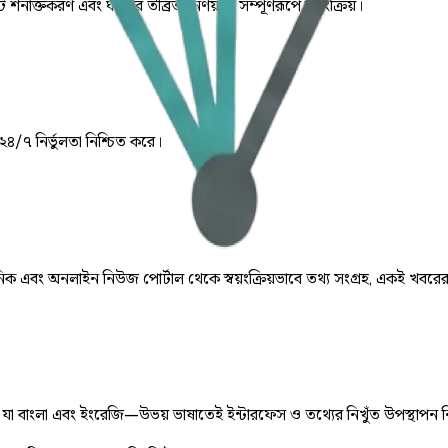
ি শনাক্তকরণ এবং ঘটনার তীব্রতা নির্ণয় যা সম্পূর্ণরূপে স্বয়ংক্রিয়।
 ২৪/৭ নির্ভুলতা নিশ্চিত করে।
় দৈনিক এবং অনলাইন নিউজ পোর্টাল থেকে স্বয়ংক্রিয়ভাবে তথ্য সংগ্রহ, একই খবরে
ে, যা বাংলা এবং ইংরেজি—উভয় ভাষাতেই ইন্টারফেস ও তথ্যের নিখুঁত উপস্থাপন 