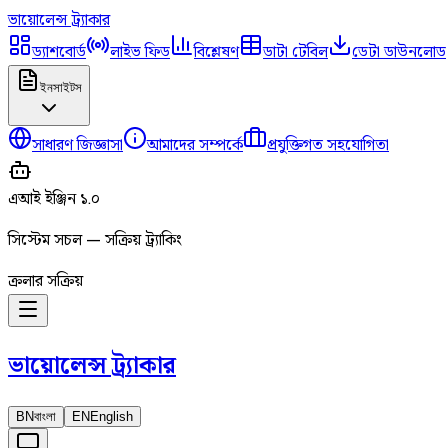
ভায়োলেন্স
ট্র্যাকার
ড্যাশবোর্ড
লাইভ ফিড
বিশ্লেষণ
ডাটা টেবিল
ডেটা ডাউনলোড
ইনসাইটস
সাধারণ জিজ্ঞাসা
আমাদের সম্পর্কে
প্রযুক্তিগত সহযোগিতা
এআই ইঞ্জিন ১.০
সিস্টেম সচল — সক্রিয় ট্র্যাকিং
ক্রলার সক্রিয়
ভায়োলেন্স
ট্র্যাকার
BN
বাংলা
EN
English