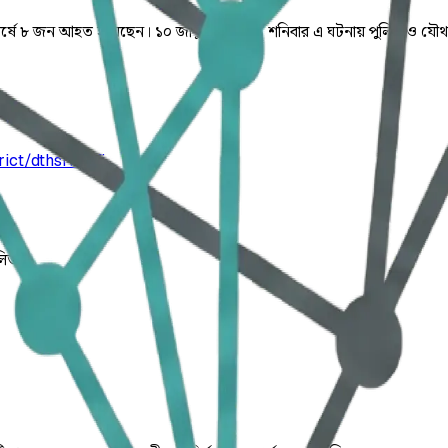
ুপের সংঘর্ষে ৮ জন আহত হয়েছেন। ১০ জানুয়ারি ২০২৬ শনিবার এ ঘটনায় পুলিশ 
ict/dthsrkyqfi
লিত।