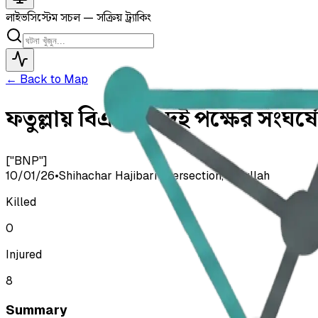
লাইভ
সিস্টেম সচল — সক্রিয় ট্র্যাকিং
← Back to Map
ফতুল্লায় বিএনপির দুই পক্ষের সংঘ
["BNP"]
10/01/26
•
Shihachar Hajibari intersection, Fatullah
Killed
0
Injured
8
Summary