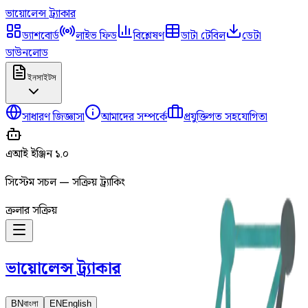
ভায়োলেন্স
ট্র্যাকার
ড্যাশবোর্ড
লাইভ ফিড
বিশ্লেষণ
ডাটা টেবিল
ডেটা
ডাউনলোড
ইনসাইটস
সাধারণ জিজ্ঞাসা
আমাদের সম্পর্কে
প্রযুক্তিগত সহযোগিতা
এআই ইঞ্জিন ১.০
সিস্টেম সচল — সক্রিয় ট্র্যাকিং
ক্রলার সক্রিয়
ভায়োলেন্স
ট্র্যাকার
BN
বাংলা
EN
English