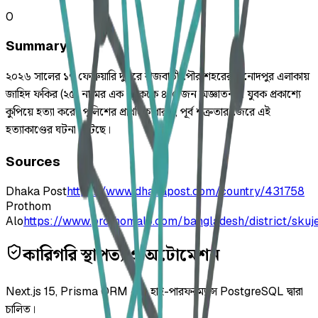
0
Summary
২০২৬ সালের ১৭ ফেব্রুয়ারি দুপুরে রাজবাড়ী পৌর শহরের বিনোদপুর এলাকায়
জাহিদ ফকির (২৫) নামের এক যুবককে ৪-৫ জন অজ্ঞাতনামা যুবক প্রকাশ্যে
কুপিয়ে হত্যা করে। পুলিশের প্রাথমিক ধারণা, পূর্ব শত্রুতার জেরে এই
হত্যাকাণ্ডের ঘটনা ঘটেছে।
Sources
Dhaka Post
https://www.dhakapost.com/country/431758
Prothom
Alo
https://www.prothomalo.com/bangladesh/district/skuje
কারিগরি স্থাপত্য ও অটোমেশন
Next.js 15, Prisma ORM এবং হাই-পারফরম্যান্স PostgreSQL দ্বারা
চালিত।