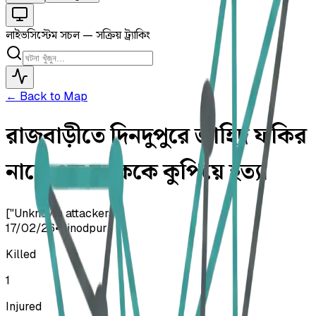
লাইভ
সিস্টেম সচল — সক্রিয় ট্র্যাকিং
← Back to Map
রাজবাড়ীতে দিনদুপুরে জাহিদ ফকির
নামে এক যুবককে কুপিয়ে হত্যা
["Unknown attackers"]
17/02/26
•
Binodpur
Killed
1
Injured