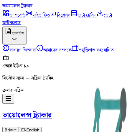
ভায়োলেন্স
ট্র্যাকার
ড্যাশবোর্ড
লাইভ ফিড
বিশ্লেষণ
ডাটা টেবিল
ডেটা
ডাউনলোড
ইনসাইটস
সাধারণ জিজ্ঞাসা
আমাদের সম্পর্কে
প্রযুক্তিগত সহযোগিতা
এআই ইঞ্জিন ১.০
সিস্টেম সচল — সক্রিয় ট্র্যাকিং
ক্রলার সক্রিয়
ভায়োলেন্স
ট্র্যাকার
BN
বাংলা
EN
English