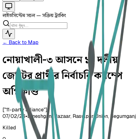
লাইভ
সিস্টেম সচল — সক্রিয় ট্র্যাকিং
← Back to Map
নোয়াখালী-৩ আসনে ১১ দলীয়
জোটের প্রার্থীর নির্বাচনি ক্যাম্পে
অগ্নিকাণ্ড
["11-party alliance"]
07/02/26
•
Dineshganj Bazaar, Rasulpur Union, Begumganj
Killed