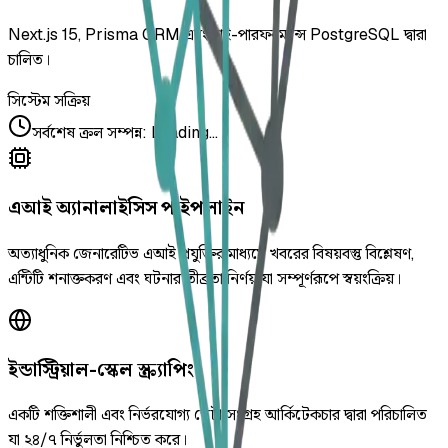
Next.js 15, Prisma ORM এবং হাই-পারফরম্যান্স PostgreSQL দ্বারা
চালিত।
সিস্টেম সক্রিয়
সর্বশেষ ক্রল সম্পন্ন
:
Loading...
এআই অ্যানালাইসিস পাইপলাইন
অত্যাধুনিক জেনারেটিভ এআই প্রযুক্তির মাধ্যমে খবরের বিষয়বস্তু বিশ্লেষণ,
এন্টিটি শনাক্তকরণ এবং ঘটনার তীব্রতা নির্ণয় যা সম্পূর্ণরূপে স্বয়ংক্রিয়।
ইন্ডাস্ট্রিয়াল-স্কেল স্ক্র্যাপিং
একটি শক্তিশালী এবং নির্ভরযোগ্য ডেটা সংগ্রহ আর্কিটেকচার দ্বারা পরিচালিত
যা ২৪/৭ নির্ভুলতা নিশ্চিত করে।