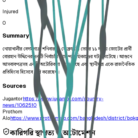
0
Injured
0
Summary
নোয়াখালীর বেগমগঞ্জে শনিবার (৭ ফেব্রুয়ারি) ভোরে ১১ দলীয় জোটের প্রার্থী
বোরহান উদ্দিনের একটি নির্বাচনি ক্যাম্পে অগ্নিকাণ্ডের ঘটনা ঘটেছে। আগুনে
আসবাবপত্রসহ একটি অটোরিকশা পুড়ে গেছে এবং স্থানীয়রা একে রাজনৈতিক
প্রতিহিংসা হিসেবে দাবি করেছেন।
Sources
Jugantor
https://www.jugantor.com/country-
news/1062510
Prothom
Alo
https://www.prothomalo.com/bangladesh/district/bqk
কারিগরি স্থাপত্য ও অটোমেশন