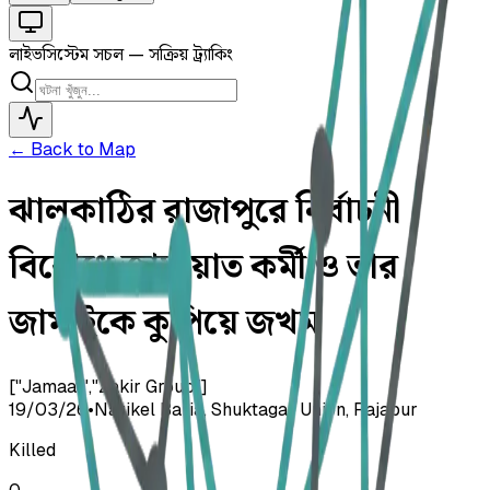
লাইভ
সিস্টেম সচল — সক্রিয় ট্র্যাকিং
← Back to Map
ঝালকাঠির রাজাপুরে নির্বাচনী
বিরোধে জামায়াত কর্মী ও তার
জামাইকে কুপিয়ে জখম
["Jamaat","Zakir Group"]
19/03/26
•
Narikel Baria, Shuktagar Union, Rajapur
Killed