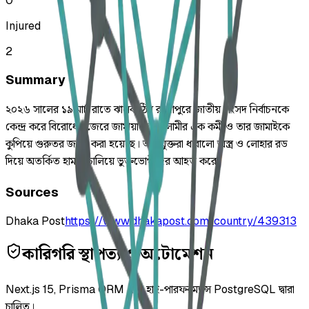
0
Injured
2
Summary
২০২৬ সালের ১৯ মার্চ রাতে ঝালকাঠির রাজাপুরে জাতীয় সংসদ নির্বাচনকে
কেন্দ্র করে বিরোধের জেরে জামায়াতে ইসলামীর এক কর্মী ও তার জামাইকে
কুপিয়ে গুরুতর জখম করা হয়েছে। অভিযুক্তরা ধারালো অস্ত্র ও লোহার রড
দিয়ে অতর্কিত হামলা চালিয়ে ভুক্তভোগীদের আহত করে।
Sources
Dhaka Post
https://www.dhakapost.com/country/439313
কারিগরি স্থাপত্য ও অটোমেশন
Next.js 15, Prisma ORM এবং হাই-পারফরম্যান্স PostgreSQL দ্বারা
চালিত।