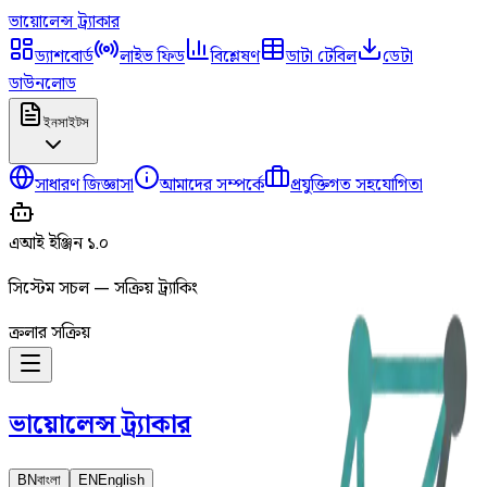
ভায়োলেন্স
ট্র্যাকার
ড্যাশবোর্ড
লাইভ ফিড
বিশ্লেষণ
ডাটা টেবিল
ডেটা
ডাউনলোড
ইনসাইটস
সাধারণ জিজ্ঞাসা
আমাদের সম্পর্কে
প্রযুক্তিগত সহযোগিতা
এআই ইঞ্জিন ১.০
সিস্টেম সচল — সক্রিয় ট্র্যাকিং
ক্রলার সক্রিয়
ভায়োলেন্স
ট্র্যাকার
BN
বাংলা
EN
English