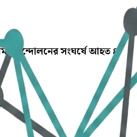
মী আন্দোলনের সংঘর্ষে আহত ৪