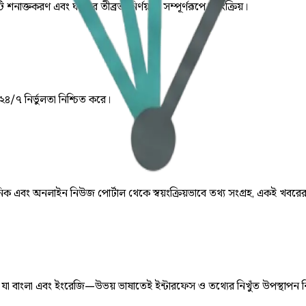
ি শনাক্তকরণ এবং ঘটনার তীব্রতা নির্ণয় যা সম্পূর্ণরূপে স্বয়ংক্রিয়।
 ২৪/৭ নির্ভুলতা নিশ্চিত করে।
় দৈনিক এবং অনলাইন নিউজ পোর্টাল থেকে স্বয়ংক্রিয়ভাবে তথ্য সংগ্রহ, একই খবরে
ে, যা বাংলা এবং ইংরেজি—উভয় ভাষাতেই ইন্টারফেস ও তথ্যের নিখুঁত উপস্থাপন 