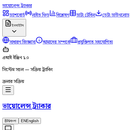
ভায়োলেন্স
ট্র্যাকার
ড্যাশবোর্ড
লাইভ ফিড
বিশ্লেষণ
ডাটা টেবিল
ডেটা ডাউনলোড
ইনসাইটস
সাধারণ জিজ্ঞাসা
আমাদের সম্পর্কে
প্রযুক্তিগত সহযোগিতা
এআই ইঞ্জিন ১.০
সিস্টেম সচল — সক্রিয় ট্র্যাকিং
ক্রলার সক্রিয়
ভায়োলেন্স
ট্র্যাকার
BN
বাংলা
EN
English