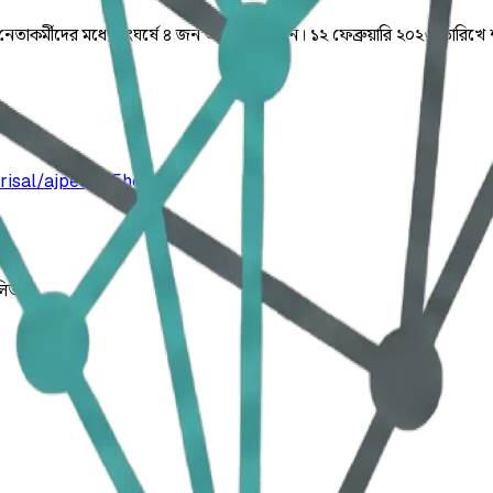
াকর্মীদের মধ্যে সংঘর্ষে ৪ জন আহত হয়েছেন। ১২ ফেব্রুয়ারি ২০২৬ তারিখে শশী
arisal/ajpeqtm5hexsw
লিত।