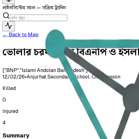
লাইভ
সিস্টেম সচল — সক্রিয় ট্র্যাকিং
← Back to Map
ভোলার চরফ্যাশনে বিএনপি ও ইসলা
["BNP","Islami Andolan Bangladesh"]
12/02/26
•
Anjurhat Secondary School, Char Fasson
Killed
0
Injured
4
Summary