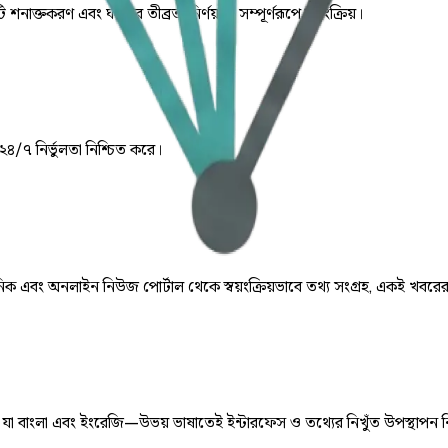
ি শনাক্তকরণ এবং ঘটনার তীব্রতা নির্ণয় যা সম্পূর্ণরূপে স্বয়ংক্রিয়।
 ২৪/৭ নির্ভুলতা নিশ্চিত করে।
় দৈনিক এবং অনলাইন নিউজ পোর্টাল থেকে স্বয়ংক্রিয়ভাবে তথ্য সংগ্রহ, একই খবরে
ে, যা বাংলা এবং ইংরেজি—উভয় ভাষাতেই ইন্টারফেস ও তথ্যের নিখুঁত উপস্থাপন 