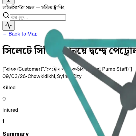
লাইভ
সিস্টেম সচল — সক্রিয় ট্র্যাকিং
← Back to Map
সিলেটে সিরিয়াল নিয়ে দ্বন্দ্বে পেট্র
["গ্রাহক (Customer)","পেট্রোল পাম্প কর্মচারী (Petrol Pump Staff)"]
09/03/26
•
Chowkidikhi, Sylhet City
Killed
0
Injured
1
Summary