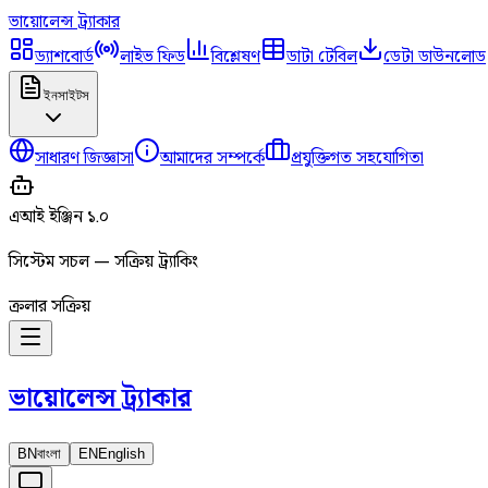
ভায়োলেন্স
ট্র্যাকার
ড্যাশবোর্ড
লাইভ ফিড
বিশ্লেষণ
ডাটা টেবিল
ডেটা ডাউনলোড
ইনসাইটস
সাধারণ জিজ্ঞাসা
আমাদের সম্পর্কে
প্রযুক্তিগত সহযোগিতা
এআই ইঞ্জিন ১.০
সিস্টেম সচল — সক্রিয় ট্র্যাকিং
ক্রলার সক্রিয়
ভায়োলেন্স
ট্র্যাকার
BN
বাংলা
EN
English