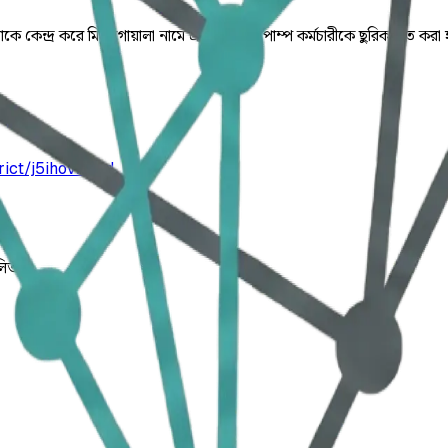
 কেন্দ্র করে মিঠু গোয়ালা নামে এক পেট্রোল পাম্প কর্মচারীকে ছুরিকাঘাত করা
rict/j5ihovzm1d
লিত।