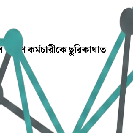
োল পাম্প কর্মচারীকে ছুরিকাঘাত