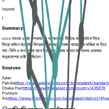
0
Injured
1
Summary
২০২৬ সালের ৬ মার্চ বান্দরবানের নাইক্ষ্যংছড়ি সীমান্তে কাঠ কাটতে গিয়ে
জিরো লাইনে স্থলমাইন বিস্ফোরণে আবদুল জাব্বার নামের এক ব্যক্তির পা উড়ে
যায়। তিনি ৫ জন সঙ্গীর সাথে মিয়ানমার সীমান্ত সংলগ্ন বাটনাতলা এলাকায়
অনুপ্রবেশের চেষ্টা করছিলেন।
Sources
Ajker
Patrika
https://www.ajkerpatrika.com/bangladesh/bandarb
Dhaka Post
https://www.dhakapost.com/country/435876
Prothom
Alo
https://www.prothomalo.com/bangladesh/district/4fy