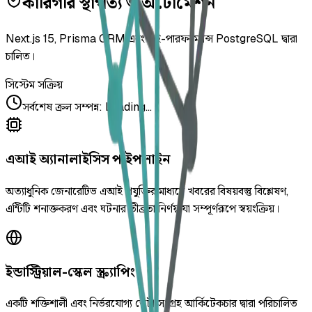
কারিগরি স্থাপত্য ও অটোমেশন
Next.js 15, Prisma ORM এবং হাই-পারফরম্যান্স PostgreSQL দ্বারা
চালিত।
সিস্টেম সক্রিয়
সর্বশেষ ক্রল সম্পন্ন
:
Loading...
এআই অ্যানালাইসিস পাইপলাইন
অত্যাধুনিক জেনারেটিভ এআই প্রযুক্তির মাধ্যমে খবরের বিষয়বস্তু বিশ্লেষণ,
এন্টিটি শনাক্তকরণ এবং ঘটনার তীব্রতা নির্ণয় যা সম্পূর্ণরূপে স্বয়ংক্রিয়।
ইন্ডাস্ট্রিয়াল-স্কেল স্ক্র্যাপিং
একটি শক্তিশালী এবং নির্ভরযোগ্য ডেটা সংগ্রহ আর্কিটেকচার দ্বারা পরিচালিত