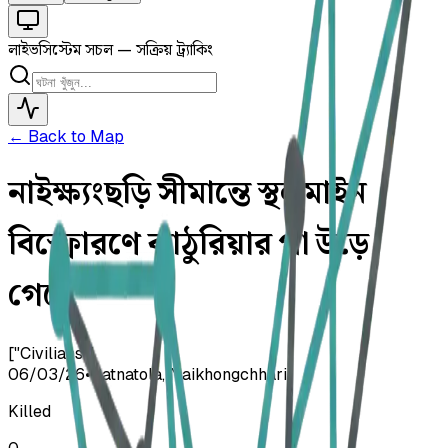
লাইভ
সিস্টেম সচল — সক্রিয় ট্র্যাকিং
← Back to Map
নাইক্ষ্যংছড়ি সীমান্তে স্থলমাইন
বিস্ফোরণে কাঠুরিয়ার পা উড়ে
গেছে
["Civilians"]
06/03/26
•
Batnatola, Naikhongchhari
Killed