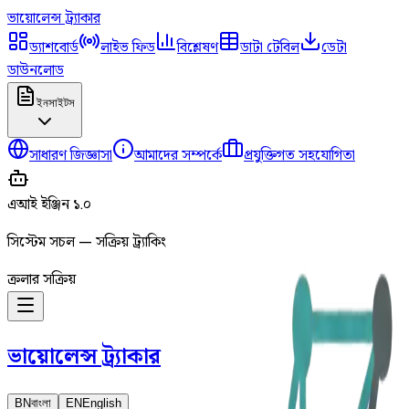
ভায়োলেন্স
ট্র্যাকার
ড্যাশবোর্ড
লাইভ ফিড
বিশ্লেষণ
ডাটা টেবিল
ডেটা
ডাউনলোড
ইনসাইটস
সাধারণ জিজ্ঞাসা
আমাদের সম্পর্কে
প্রযুক্তিগত সহযোগিতা
এআই ইঞ্জিন ১.০
সিস্টেম সচল — সক্রিয় ট্র্যাকিং
ক্রলার সক্রিয়
ভায়োলেন্স
ট্র্যাকার
BN
বাংলা
EN
English