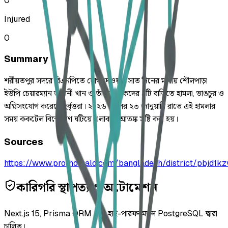
0
Injured
0
Summary
শরীয়তপুর সদরে বিএনপিতে যোগ দেওয়ার সাত দিনের মাথায় শৌলপাড়া
ইউপি চেয়ারম্যান ভাষানী খান ও তাঁর সমর্থকদের ৯টি বাড়িতে হামলা, ভাঙচুর ও
অগ্নিসংযোগ করেছে দুর্বৃত্তরা। ২০২৬ সালের ২৩ জানুয়ারি রাতে এই হামলার
সময় ককটেল বিস্ফোরণ ঘটিয়ে এলাকায় আতঙ্ক সৃষ্টি করা হয়।
Sources
https://www.prothomalo.com/bangladesh/district/pbjd1k
কারিগরি স্থাপত্য ও অটোমেশন
Next.js 15, Prisma ORM এবং হাই-পারফরম্যান্স PostgreSQL দ্বারা
চালিত।