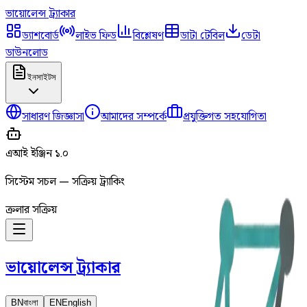
ভায়োলেন্স
ট্র্যাকার
ড্যাশবোর্ড
লাইভ ফিড
বিশ্লেষণ
ডাটা টেবিল
ডেটা
ডাউনলোড
ইনসাইটস
সাধারণ জিজ্ঞাসা
আমাদের সম্পর্কে
প্রযুক্তিগত সহযোগিতা
এআই ইঞ্জিন ১.০
সিস্টেম সচল — সক্রিয় ট্র্যাকিং
ক্রলার সক্রিয়
ভায়োলেন্স
ট্র্যাকার
BN
বাংলা
EN
English