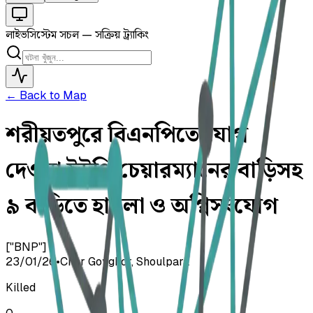
লাইভ
সিস্টেম সচল — সক্রিয় ট্র্যাকিং
← Back to Map
শরীয়তপুরে বিএনপিতে যোগ
দেওয়া ইউপি চেয়ারম্যানের বাড়িসহ
৯ বাড়িতে হামলা ও অগ্নিসংযোগ
["BNP"]
23/01/26
•
Char Goyghor, Shoulpara
Killed