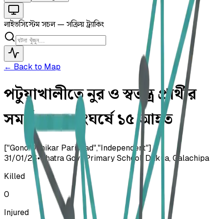
লাইভ
সিস্টেম সচল — সক্রিয় ট্র্যাকিং
← Back to Map
পটুয়াখালীতে নুর ও স্বতন্ত্র প্রার্থীর
সমর্থকদের সংঘর্ষে ১৫ আহত
["Gono Odhikar Parishad","Independent"]
31/01/26
•
Chatra Govt Primary School, Dakua, Galachipa
Killed
0
Injured