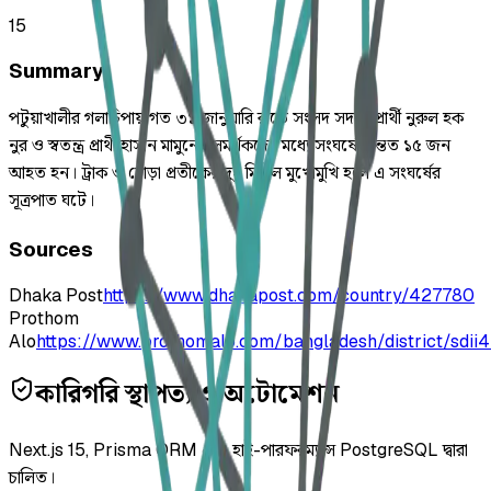
15
Summary
পটুয়াখালীর গলাচিপায় গত ৩১ জানুয়ারি রাতে সংসদ সদস্য প্রার্থী নুরুল হক
নুর ও স্বতন্ত্র প্রার্থী হাসান মামুনের সমর্থকদের মধ্যে সংঘর্ষে অন্তত ১৫ জন
আহত হন। ট্রাক ও ঘোড়া প্রতীকের দুই মিছিল মুখোমুখি হলে এ সংঘর্ষের
সূত্রপাত ঘটে।
Sources
Dhaka Post
https://www.dhakapost.com/country/427780
Prothom
Alo
https://www.prothomalo.com/bangladesh/district/sdii
কারিগরি স্থাপত্য ও অটোমেশন
Next.js 15, Prisma ORM এবং হাই-পারফরম্যান্স PostgreSQL দ্বারা
চালিত।