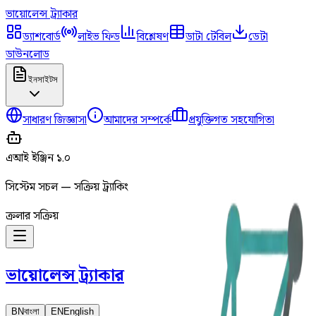
ভায়োলেন্স
ট্র্যাকার
ড্যাশবোর্ড
লাইভ ফিড
বিশ্লেষণ
ডাটা টেবিল
ডেটা
ডাউনলোড
ইনসাইটস
সাধারণ জিজ্ঞাসা
আমাদের সম্পর্কে
প্রযুক্তিগত সহযোগিতা
এআই ইঞ্জিন ১.০
সিস্টেম সচল — সক্রিয় ট্র্যাকিং
ক্রলার সক্রিয়
ভায়োলেন্স
ট্র্যাকার
BN
বাংলা
EN
English