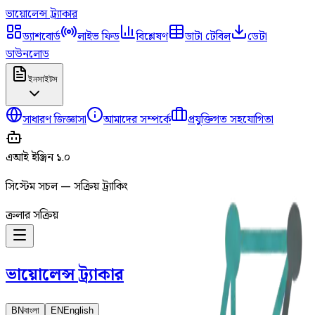
ভায়োলেন্স
ট্র্যাকার
ড্যাশবোর্ড
লাইভ ফিড
বিশ্লেষণ
ডাটা টেবিল
ডেটা
ডাউনলোড
ইনসাইটস
সাধারণ জিজ্ঞাসা
আমাদের সম্পর্কে
প্রযুক্তিগত সহযোগিতা
এআই ইঞ্জিন ১.০
সিস্টেম সচল — সক্রিয় ট্র্যাকিং
ক্রলার সক্রিয়
ভায়োলেন্স
ট্র্যাকার
BN
বাংলা
EN
English