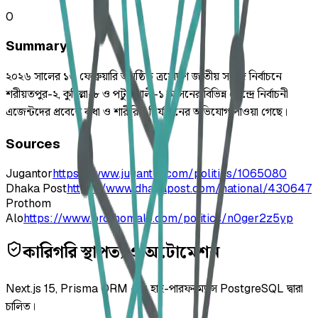
0
Summary
২০২৬ সালের ১৩ ফেব্রুয়ারি অনুষ্ঠিত ত্রয়োদশ জাতীয় সংসদ নির্বাচনে
শরীয়তপুর-২, কুমিল্লা-৮ ও পটুয়াখালী-১ আসনের বিভিন্ন কেন্দ্রে নির্বাচনী
এজেন্টদের প্রবেশে বাধা ও শারীরিক নির্যাতনের অভিযোগ পাওয়া গেছে।
Sources
Jugantor
https://www.jugantor.com/politics/1065080
Dhaka Post
https://www.dhakapost.com/national/430647
Prothom
Alo
https://www.prothomalo.com/politics/n0ger2z5yp
কারিগরি স্থাপত্য ও অটোমেশন
Next.js 15, Prisma ORM এবং হাই-পারফরম্যান্স PostgreSQL দ্বারা
চালিত।