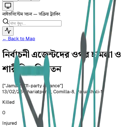
লাইভ
সিস্টেম সচল — সক্রিয় ট্র্যাকিং
← Back to Map
নির্বাচনী এজেন্টদের ওপর হামলা ও
শারীরিক নির্যাতন
["Jamaat","11-party alliance"]
13/02/26
•
Shariatpur-2, Comilla-8, Patuakhali-1
Killed
0
Injured