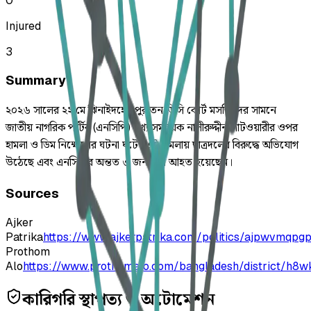
0
Injured
3
Summary
২০২৬ সালের ২২ মে ঝিনাইদহের পুরাতন ডিসি কোর্ট মসজিদের সামনে
জাতীয় নাগরিক পার্টির (এনসিপি) মুখ্য সমন্বয়ক নাসীরুদ্দীন পাটওয়ারীর ওপর
হামলা ও ডিম নিক্ষেপের ঘটনা ঘটে। এই হামলায় ছাত্রদলের বিরুদ্ধে অভিযোগ
উঠেছে এবং এনসিপির অন্তত ৩ জন কর্মী আহত হয়েছেন।
Sources
Ajker
Patrika
https://www.ajkerpatrika.com/politics/ajpwvmqpg
Prothom
Alo
https://www.prothomalo.com/bangladesh/district/h8
কারিগরি স্থাপত্য ও অটোমেশন