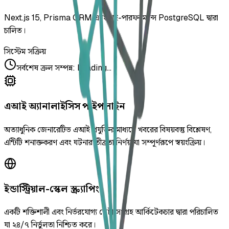
Next.js 15, Prisma ORM এবং হাই-পারফরম্যান্স PostgreSQL দ্বারা
চালিত।
সিস্টেম সক্রিয়
সর্বশেষ ক্রল সম্পন্ন
:
Loading...
এআই অ্যানালাইসিস পাইপলাইন
অত্যাধুনিক জেনারেটিভ এআই প্রযুক্তির মাধ্যমে খবরের বিষয়বস্তু বিশ্লেষণ,
এন্টিটি শনাক্তকরণ এবং ঘটনার তীব্রতা নির্ণয় যা সম্পূর্ণরূপে স্বয়ংক্রিয়।
ইন্ডাস্ট্রিয়াল-স্কেল স্ক্র্যাপিং
একটি শক্তিশালী এবং নির্ভরযোগ্য ডেটা সংগ্রহ আর্কিটেকচার দ্বারা পরিচালিত
যা ২৪/৭ নির্ভুলতা নিশ্চিত করে।