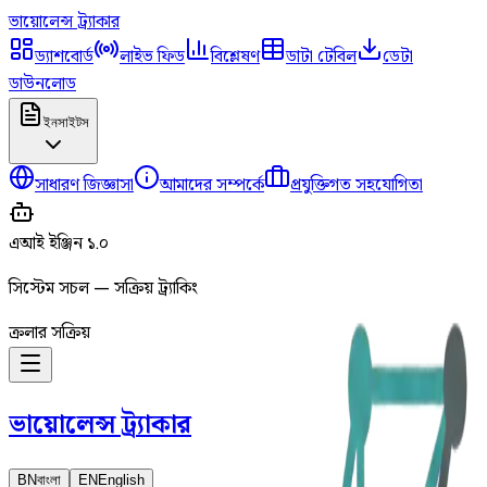
ভায়োলেন্স
ট্র্যাকার
ড্যাশবোর্ড
লাইভ ফিড
বিশ্লেষণ
ডাটা টেবিল
ডেটা
ডাউনলোড
ইনসাইটস
সাধারণ জিজ্ঞাসা
আমাদের সম্পর্কে
প্রযুক্তিগত সহযোগিতা
এআই ইঞ্জিন ১.০
সিস্টেম সচল — সক্রিয় ট্র্যাকিং
ক্রলার সক্রিয়
ভায়োলেন্স
ট্র্যাকার
BN
বাংলা
EN
English