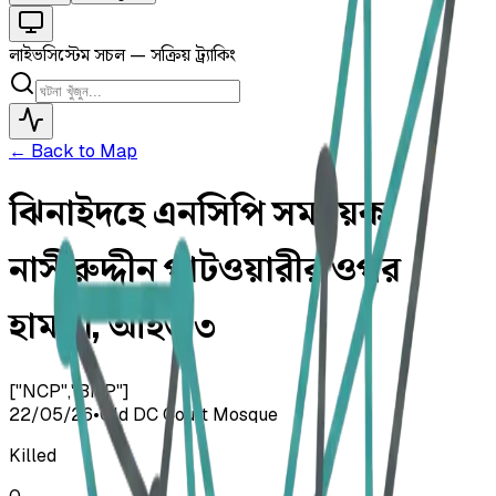
লাইভ
সিস্টেম সচল — সক্রিয় ট্র্যাকিং
← Back to Map
ঝিনাইদহে এনসিপি সমন্বয়ক
নাসীরুদ্দীন পাটওয়ারীর ওপর
হামলা, আহত ৩
["NCP","BNP"]
22/05/26
•
Old DC Court Mosque
Killed