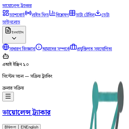
ভায়োলেন্স
ট্র্যাকার
ড্যাশবোর্ড
লাইভ ফিড
বিশ্লেষণ
ডাটা টেবিল
ডেটা
ডাউনলোড
ইনসাইটস
সাধারণ জিজ্ঞাসা
আমাদের সম্পর্কে
প্রযুক্তিগত সহযোগিতা
এআই ইঞ্জিন ১.০
সিস্টেম সচল — সক্রিয় ট্র্যাকিং
ক্রলার সক্রিয়
ভায়োলেন্স
ট্র্যাকার
BN
বাংলা
EN
English