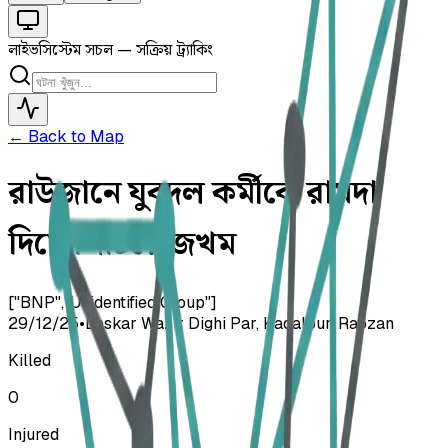
লাইভ
সিস্টেম সচল — সক্রিয় ট্র্যাকিং
← Back to Map
রাউজানে যুবদল কর্মীকে রামদা
দিয়ে পিটিয়ে জখম
["BNP","Unidentified Group"]
29/12/25
•
Laskar Wazir Dighi Par, Kadalpur, Raozan
Killed
0
Injured